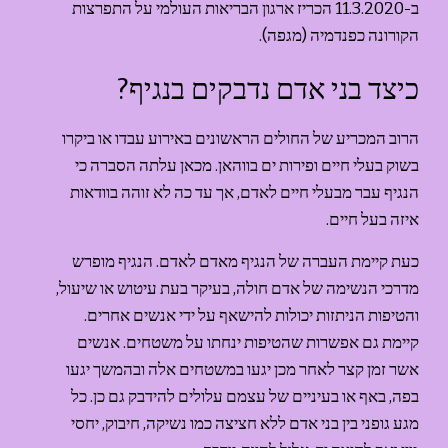
ב-11.3.2020 הכריז ארגון הבריאות העולמי על התפרצות 
הקורונה כפנדמיה (מגפה).
כיצד בני אדם נדבקים בנגיף?
הרוב המכריע של החולים הראשונים באירוע עבדו או ביקרו 
בשוק בעלי חיים ופירות ים בווהאן. מכאן עלתה הסברה כי 
הנגיף עבר מבעלי חיים לאדם, אך עד כה לא זוהה בוודאות 
איזה בעל חיים.
כעת קיימת העברה של הנגיף מאדם לאדם. הנגיף מופרש 
מדרכי הנשימה של אדם חולה, בעיקר בעת עיטוש או שיעול, 
והטיפות הניתזות יכולות להישאף על ידי אנשים אחרים. 
קיימת גם אפשרות שהטיפות ינחתו על משטחים. אנשים 
אשר זמן קצר לאחר מכן יגעו במשטחים אלה ובהמשך יגעו 
בפה, באף או בעיניים של עצמם עלולים להידבק גם כן. כל 
מגע גופני בין בני אדם ללא חציצה כמו נשיקה, חיבוק, יחסי 