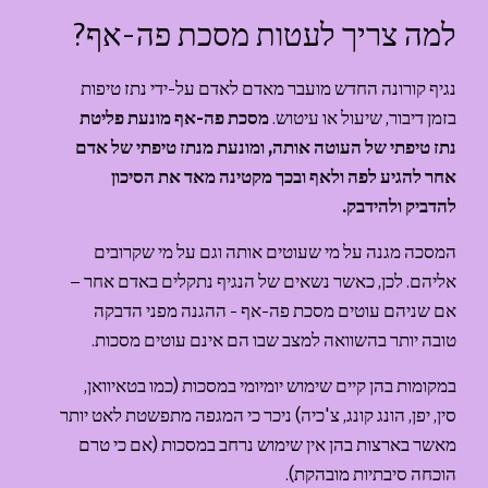
למה צריך לעטות מסכת פה-אף?
נגיף קורונה החדש מועבר מאדם לאדם על-ידי נתז טיפות 
בזמן דיבור, שיעול או עיטוש. 
מסכת פה-אף מונעת פליטת 
נתז טיפתי של העוטה אותה, ומונעת מנתז טיפתי של אדם 
אחר להגיע לפה ולאף ובכך מקטינה מאד את הסיכון 
להדביק ולהידבק.
המסכה מגנה על מי שעוטים אותה וגם על מי שקרובים 
אליהם. לכן, כאשר נשאים של הנגיף נתקלים באדם אחר – 
אם שניהם עוטים מסכת פה-אף - ההגנה מפני הדבקה 
טובה יותר בהשוואה למצב שבו הם אינם עוטים מסכות.
במקומות בהן קיים שימוש יומיומי במסכות (כמו בטאיוואן, 
סין, יפן, הונג קונג, צ'כיה) ניכר כי המגפה מתפשטת לאט יותר 
מאשר בארצות בהן אין שימוש נרחב במסכות (אם כי טרם 
הוכחה סיבתיות מובהקת).